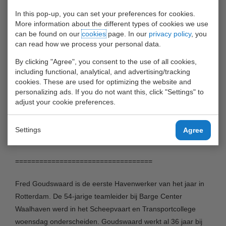
maar ook erg enerverend en leuk.
In this pop-up, you can set your preferences for cookies.
More information about the different types of cookies we use
Bijgaand de tekst van RTV Rijnmond. Het is duidelijk dat
can be found on our
cookies
page. In our
privacy policy
, you
can read how we process your personal data.
deze prijs al direct hoog aangeschreven wordt in de haven.
Het is echt een bijzondere prestatie.
By clicking "Agree", you consent to the use of all cookies,
including functional, analytical, and advertising/tracking
We feliciteren Fred dus hierbij nogmaals van harte. Geniet
cookies. These are used for optimizing the website and
personalizing ads. If you do not want this, click "Settings" to
ervan, je hebt het verdiend!
adjust your cookie preferences.
Met vriendelijke groet,
Settings
Agree
Jan Overdevest
==================================
Fred Goudswaard is de eerste Havenwerker van het jaar in
Rotterdam. De 54-jarige teamleider bij Barge Center
Waalhaven werd in het Scheepvaart en Transportcollege
woensdag onderscheiden. Goudswaard werkt al 36 jaar bij