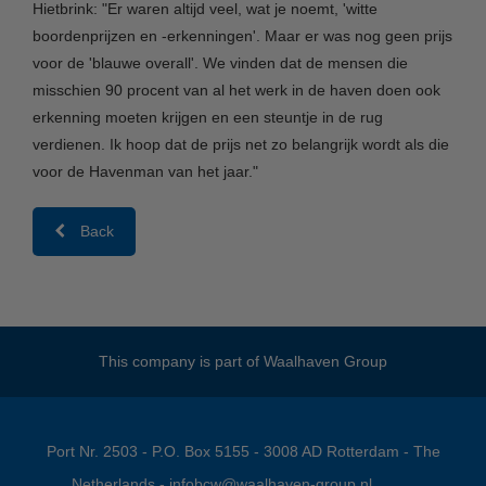
Hietbrink: "Er waren altijd veel, wat je noemt, 'witte
boordenprijzen en -erkenningen'. Maar er was nog geen prijs
voor de 'blauwe overall'. We vinden dat de mensen die
misschien 90 procent van al het werk in de haven doen ook
erkenning moeten krijgen en een steuntje in de rug
verdienen. Ik hoop dat de prijs net zo belangrijk wordt als die
voor de Havenman van het jaar."
Back
This company is part of
Waalhaven Group
Port Nr. 2503 - P.O. Box 5155 - 3008 AD Rotterdam - The
Netherlands -
infobcw@waalhaven-group.nl