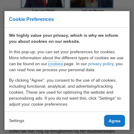
Cookie Preferences
Geachte relatie van de Waalhaven Groep, Deze zomer wordt
We highly value your privacy, which is why we inform
Leo van Driel 65 jaar en dat was voor hem reden om aan te
you about cookies on our website.
geven dat hij het tijd vond een andere invulling te gaan
geven aan zijn leven. Uiteraard was dat verrassend en
In this pop-up, you can set your preferences for cookies.
More information about the different types of cookies we use
onverwacht, maar gezien de bijdrage die Leo de afgelopen
can be found on our
cookies
page. In our
privacy policy
, you
jaren geleverd heeft aan het succes en resultaten van zijn
can read how we process your personal data.
terminals vonden wij ook dat hij dit verdiend heeft en gunnen
By clicking "Agree", you consent to the use of all cookies,
wij hem ten zeerste deze volgende fase in zijn leven.
including functional, analytical, and advertising/tracking
cookies. These are used for optimizing the website and
Leo is in 2011 begonnen bij de Waalhaven Groep als
personalizing ads. If you do not want this, click "Settings" to
Commercieel Manager en in 2015 benoemd tot General
adjust your cookie preferences.
Manager van bovengenoemde terminals. Onder zijn leiding
zijn uitstekende resultaten behaald en heeft de groep zich
Settings
Agree
verder kunnen ontwikkelen in de haven. Later in het jaar
zullen we hier nog op terugkomen bij het daadwerkelijke