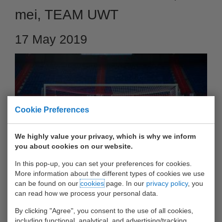
mei, TEAM UWT
17 May 2019
Cookie Preferences
We highly value your privacy, which is why we inform
you about cookies on our website.
In this pop-up, you can set your preferences for cookies.
Ook dit jaar was Team UWT weer van de partij tijdens de
More information about the different types of cookies we use
havencup, en hoe!?
can be found on our
cookies
page. In our
privacy policy
, you
can read how we process your personal data.
Het team
By clicking "Agree", you consent to the use of all cookies,
heeft geen wedstrijd verloren en geen doelpunt tegen gehad.
including functional, analytical, and advertising/tracking