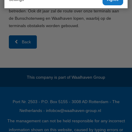
via een sportieve inspanning de haventerreinen te mogen
betreden. Ook dit jaar zal de route over onze terminals aan
de Bunschotenweg en Waalhaven lopen, waarbij op de
terminals obstakels worden gebouwd.
Back
This company is part of
Waalhaven Group
Port Nr. 2503 - P.O. Box 5155 - 3008 AD Rotterdam - The
Netherlands -
infobcw@waalhaven-group.nl
The management can not be held responsible for any incorrect
information shown on this website, caused by typing errors or