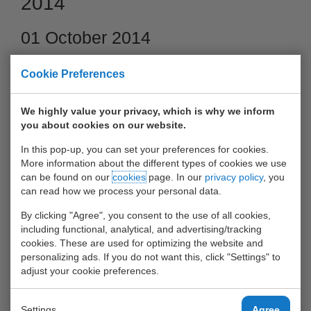
2014
01 October 2014
Cookie Preferences
We highly value your privacy, which is why we inform
you about cookies on our website.
In this pop-up, you can set your preferences for cookies.
More information about the different types of cookies we use
can be found on our
cookies
page. In our
privacy policy
, you
can read how we process your personal data.
By clicking "Agree", you consent to the use of all cookies,
Ook 2014 doet er een UWT-team mee aan de HarbourRun
including functional, analytical, and advertising/tracking
door de Rotterdamse haven.
cookies. These are used for optimizing the website and
personalizing ads. If you do not want this, click "Settings" to
Op zondag 12 oktober 2014 wordt de HARBOURRUN
adjust your cookie preferences.
gehouden. Als Waalhaven Group brengen deze obstakel-
loop graag onder uw aandacht! Het is een unieke manier om
Settings
Agree