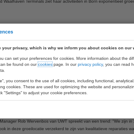
aalhaven Terminals ziet haar activiteiten in Born exponentieel groe
rences
nited Waalhaven Terminals 
roeien
 your privacy, which is why we inform you about cookies on our 
you can set your preferences for cookies. More information about the dif
can be found on our
cookies
page. In our
privacy policy
, you can read 
ta.
m, 18 Juni 2019 – United Waalhaven Terminals (UWT) ziet haar activitei
e", you consent to the use of all cookies, including functional, analytical
iten van UWT, welke worden verricht op het terrein van zusterbedrijf Bar
king cookies. These are used for optimizing the website and personalizin
ick "Settings" to adjust your cookie preferences.
nmaak van lege containers. Met een volledig ingericht reparatieterrein
nabij de “logistieke hotspots” in Limburg, Belgisch Limburg en het Duit
t succes en de vraag van met name de grote rederijen is nog steeds g
Manager Rob Wervenbos van UWT spreekt van een trend: “We zijn in
ok in deze groeilocatie verzekerd te zijn van kwalitatieve reparaties 