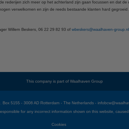
 de rederijen zich meer op het achterland zijn gaan focussen en dat de 
n mogen verwelkomen en zijn de reeds bestaande klanten hard gegroeid.
er Willem Beskers, 06 22 29 82 93 of
wbeskers@waalhaven-group.nl
This company is part of
Waalhaven Group
.O. Box 5155 - 3008 AD Rotterdam - The Netherlands -
infobcw@waalhav
onsible for any incorrect information shown on this website, caused by
Cookies