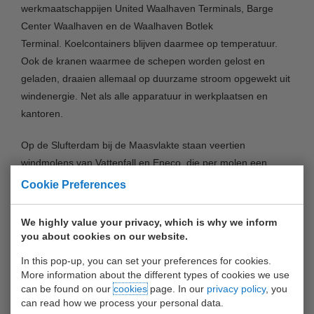
werkmaatschappijen United Waalhaven Terminals, Barge
Center Waalhaven en de Waalhaven Botlek
Terminal. Koelcontainers blijven daarmee op temperatuur.
Ook de kranen waarmee de schepen worden gelost en
geladen, draaien allemaal op duurzame stroom opgewekt uit
windenergie. Net als alle apparatuur in werkplaatsen en
kantoren.
Op de Slufterdam bij de Maasvlakte staan veertien
windmolens van Vattenfall en Eneco, die per molen een
vermogen van 3,6 Megawatt hebben. In theorie kunnen
Cookie Preferences
zestigduizend huishoudens daarvan stroom afnemen, maar
ook bedrijven in de Rotterdamse haven kunnen hier dus op
We highly value your privacy, which is why we inform
draaien.
you about cookies on our website.
In this pop-up, you can set your preferences for cookies.
Eneco
More information about the different types of cookies we use
can be found on our
cookies
page. In our
privacy policy
, you
De Waalhaven Group is de eerste Rotterdamse onderneming
can read how we process your personal data.
die van de duurzaam opgewekte energie gebruik maakt,